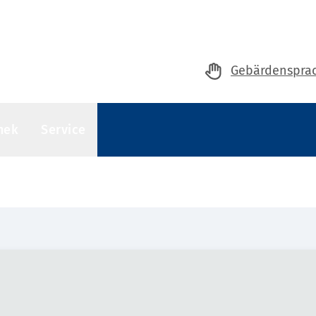
Gebärdenspra
hek
Service