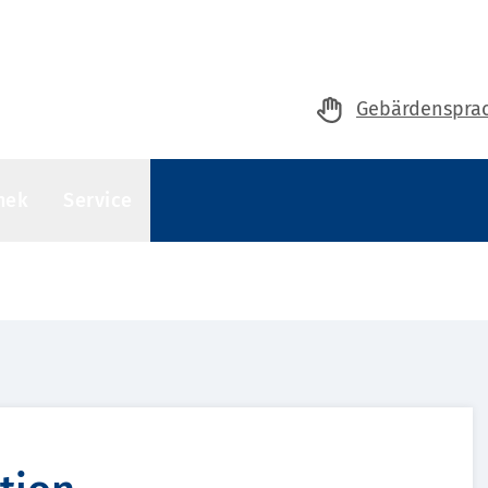
Gebärdenspra
hek
Service