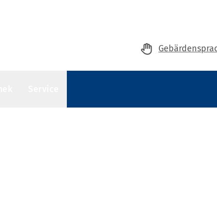
Gebärdenspra
hek
Service